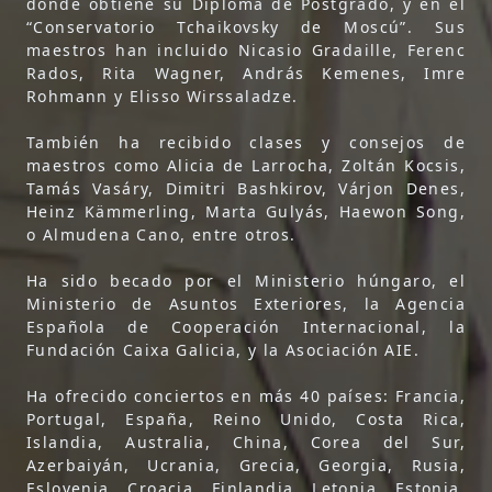
donde obtiene su Diploma de Postgrado, y en el
“Conservatorio Tchaikovsky de Moscú”. Sus
maestros han incluido Nicasio Gradaille, Ferenc
Rados, Rita Wagner, András Kemenes, Imre
Rohmann y Elisso Wirssaladze.
También ha recibido clases y consejos de
maestros como Alicia de Larrocha, Zoltán Kocsis,
Tamás Vasáry, Dimitri Bashkirov, Várjon Denes,
Heinz Kämmerling, Marta Gulyás, Haewon Song,
o Almudena Cano, entre otros.
Ha sido becado por el Ministerio húngaro, el
Ministerio de Asuntos Exteriores, la Agencia
Española de Cooperación Internacional, la
Fundación Caixa Galicia, y la Asociación AIE.
Ha ofrecido conciertos en más 40 países: Francia,
Portugal, España, Reino Unido, Costa Rica,
Islandia, Australia, China, Corea del Sur,
Azerbaiyán, Ucrania, Grecia, Georgia, Rusia,
Eslovenia, Croacia, Finlandia, Letonia, Estonia,