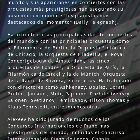
mundo y sus apariciones en conciertos con las
orquestas más prestigiosas han asegurado su
posición como uno de "los pianistas más
destacados del momento" (Daily Telegraph).
Ha actuado en las principales salas de conciertos
del mundo y con las principales orquestas como
la Filarmónica de Berlín, la Orquesta Sinfónica
de Chicago, la Orquesta de Filadelfia, el Royal
Concertgebouw de Ámsterdam, las cinco
orquestas de Londres, la Orquesta de París, la
Filarmónica de Israel y la de Múnich. Orquesta
de la Radio de Baviera, entre otros. Ha trabajado
con directores como Ashkenazy, Boulez, Dorati,
Giulini, Jansons, Muti, Pappano, Rozhdestvensky,
Salonen, Svetlanov, Temirkanov, Tilson Thomas y
Klaus Tennstedt, entre muchos otros.
Alexeev ha sido jurado de muchos de los
Concursos Internacionales de Piano más
prestigiosos del mundo, incluidos el Concurso
Internacional de Piano de Leeds, Chopin