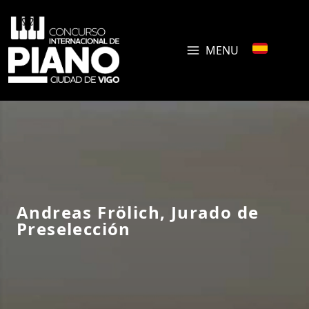
MENU
Andreas Frölich, Jurado de
Preselección