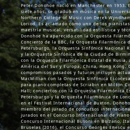
Peter Donohoe nació en Manchester en 1953. E
siete años, se graduó en música en la Univers
Northern College of Music con Derek Wyndham 
Loriod. Es aclamado como uno de los pianista
maestría musical, versatilidad estilística y t
Donohoe ha aparecido con la Orquesta Filarmó
Concierto de la BBC, la Orquesta Filarmónica 
Petersburgo, la Orquesta Sinfónica Nacional RT
y la Orquesta Sinfónica de la Ciudad de Birmi
con la Orquesta Filarmónica Estatal de Rusia
América del Sur y Europa, China, Hong Kong, C
compromisos pasados ​​y futuros incluyen actua
MacMillian con la Orquesta Sinfónica Escocesa 
para piano completas de Scriabin en Milton Co
Hall; conciertos con la Orquesta Filarmónica 
Petersburgo y la Orquesta Filarmónica de Londr
en el Festival Internacional de Buxton. Dono
miembro del jurado de concursos internaciona
jurados en el Concurso Internacional de Piano
Concurso Internacional Busoni en Bolzano, Ital
Bruselas (2016), el Concurso Georges Enescu e