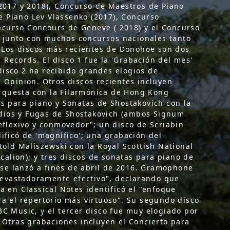
2017 y 2018), Concurso de Maestros de Piano
de Piano Lev Vlassenko (2017), Concurso
oncurso Concours de Geneve ( 2018) y el Concurso
, junto con muchos concursos nacionales tanto
. Los discos más recientes de Donohoe son dos
ecords. El disco 1 fue la 'Grabación del mes'
 disco 2 ha recibido grandes elogios de
 Opinion. Otros discos recientes incluyen
orquesta con la Filarmónica de Hong Kong
s para piano y Sonatas de Shostakovich con la
udios y Fugas de Shostakovich (ambos Signum
flexivo y conmovedor"; un disco de Scriabin
ficó de 'magnífico'; una grabación del
old Maliszewski con la Royal Scottish National
calion); y tres discos de sonatas para piano de
 se lanzó a fines de abril de 2016. Gramophone
devastadoramente efectivo", declarando que
 en Classical Notes identificó el "enfoque
a el repertorio más virtuoso". Su segundo disco
BBC Music, y el tercer disco fue muy elogiado por
 Otras grabaciones incluyen el Concierto para