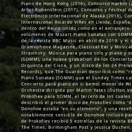
Piano de Hong Kong (2016), Concurso Harbin (
Artur Rubenstein (2017), Concurso y Festival 
Electrónico Internacional de Alaska (2018), C
Internacional Ricardo Viñes en Lleida, España
dentro del Reino Unido como en el extranjero
volúmenes de Mozart Piano Sonatas con SOMM R
de la revista BBC Music en abril de 2019; y el
Gramophone Magazine, Classical Ear y Musical
Stravinsky: Música para piano solo y piano y 
(SOMM); una nueva grabación de los Concierto
Orquesta del Cisne, y un disco de los 24 Prel
Records), que The Guardian describió como "re
Piano Sonatas (SOMM) que el Sunday Times cali
Concierto para piano en si bemol menor de Wit
Orchestra dirigida por Martin Yates (Dutton Vo
Prokofiev para SOMM, el tercero de los cuales
describió el primer disco de Prokofiev como "
Donohoe estaba "en su elemento", y una reseña
notablemente sensible de Donohoe incluso par
de Prokofiev recibió 5 estrellas de la revista 
The Times, Birmingham Post y Jessica Duchen.