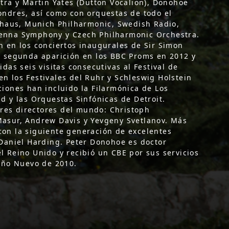
stra y Martin Yates (Dutton Vocalion), Donohoe
ondres, así como con orquestas de todo el
haus, Munich Philharmonic, Swedish Radio,
ienna Symphony y Czech Philharmonic Orchestra.
n en los conciertos inaugurales de Sir Simon
a segunda aparición en los BBC Proms en 2012 y
das seis visitas consecutivas al Festival de
n los Festivales del Ruhr y Schleswig Holstein
ciones han incluido la Filarmónica de Los
d y las Orquestas Sinfónicas de Detroit.
res directores del mundo: Christoph
Masur, Andrew Davis y Yevgeny Svetlanov. Más
con la siguiente generación de excelentes
 Daniel Harding. Peter Donohoe es doctor
l Reino Unido y recibió un CBE por sus servicios
 Año Nuevo de 2010.