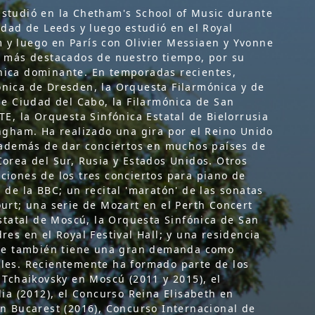
studió en la Chetham's School of Music durante
idad de Leeds y luego estudió en el Royal
y luego en París con Olivier Messiaen y Yvonne
s más destacados de nuestro tiempo, por su
écnica dominante. En temporadas recientes,
nica de Dresden, la Orquesta Filarmónica y de
de Ciudad del Cabo, la Filarmónica de San
E, la Orquesta Sinfónica Estatal de Bielorrusia
ngham. Ha realizado una gira por el Reino Unido
, además de dar conciertos en muchos países de
orea del Sur, Rusia y Estados Unidos. Otros
ciones de los tres conciertos para piano de
de la BBC; un recital 'maratón' de las sonatas
urt; una serie de Mozart en el Perth Concert
Estatal de Moscú, la Orquesta Sinfónica de San
es en el Royal Festival Hall; y una residencia
hoe también tiene una gran demanda como
les. Recientemente ha formado parte de los
 Tchaikovsky en Moscú (2011 y 2015), el
ia (2012), el Concurso Reina Elisabeth en
n Bucarest (2016), Concurso Internacional de