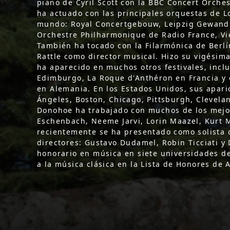
piano de Cyril Scott con la BBC Concert Orche
ha actuado con las principales orquestas de L
mundo: Royal Concertgebouw, Leipzig Gewand
Orchestre Philharmonique de Radio France, V
También ha tocado con la Filarmónica de Berlí
Rattle como director musical. Hizo su vigésim
ha aparecido en muchos otros festivales, inclui
Edimburgo, La Roque d'Anthéron en Francia y e
en Alemania. En los Estados Unidos, sus apari
Ángeles, Boston, Chicago, Pittsburgh, Clevelan
Donohoe ha trabajado con muchos de los mejo
Eschenbach, Neeme Jarvi, Lorin Maazel, Kurt 
recientemente se ha presentado como solista 
directores: Gustavo Dudamel, Robin Ticciati y
honorario en música en siete universidades de
a la música clásica en la Lista de Honores de